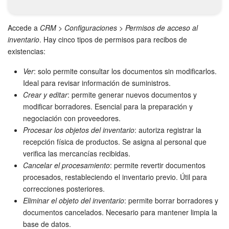
Grupos de trabajo
Tareas
Accede a
CRM
>
Configuraciones
>
Permisos de acceso al
inventario
. Hay cinco tipos de permisos para recibos de
Proyectos con IA
existencias:
Ver
: solo permite consultar los documentos sin modificarlos.
CoPilot - IA en Bitrix24
Ideal para revisar información de suministros.
Crear y editar
: permite generar nuevos documentos y
CRM
modificar borradores. Esencial para la preparación y
negociación con proveedores.
Reserva
Procesar los objetos del inventario
: autoriza registrar la
recepción física de productos. Se asigna al personal que
Contact center
verifica las mercancías recibidas.
Cancelar el procesamiento
: permite revertir documentos
Sales center
procesados, restableciendo el inventario previo. Útil para
correcciones posteriores.
Eliminar el objeto del inventario
: permite borrar borradores y
CRM Analytics
documentos cancelados. Necesario para mantener limpia la
base de datos.
BI Builder