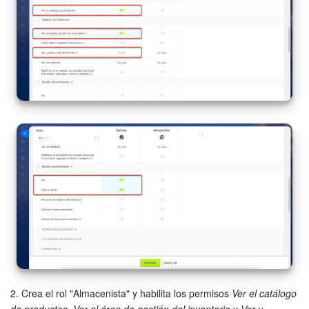
Preguntas generales
Actualización de los artículos (archivo)
EMPEZAR GRATIS
INICIAR SESIÓN
2. Crea el rol "Almacenista" y habilita los permisos
Ver el catálogo
de productos
,
Ver el área de gestión del inventario
y
Ver y