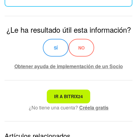
¿Le ha resultado útil esta información?
SÍ
NO
Obtener ayuda de implementación de un Socio
No es lo que estoy buscando
IR A BITRIX24
¿No tiene una cuenta?
Créela gratis
Texto complicado e incomprensible
La información está desactualizada
La explicación es demasiado corta. Necesito más
Artículos relacionados