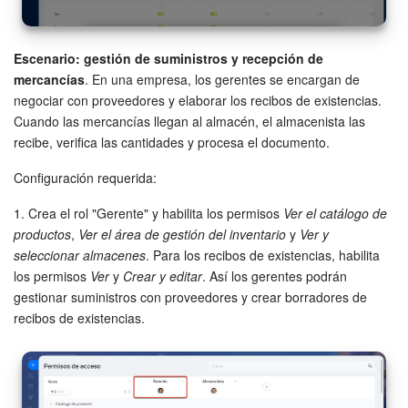
Automatización
Escenario: gestión de suministros y recepción de
Flujos de trabajo
mercancías
. En una empresa, los gerentes se encargan de
negociar con proveedores y elaborar los recibos de existencias.
Cuando las mercancías llegan al almacén, el almacenista las
Marketing
recibe, verifica las cantidades y procesa el documento.
Gestión del inventario
Configuración requerida:
Telefonía
1. Crea el rol "Gerente" y habilita los permisos
Ver el catálogo de
productos
,
Ver el área de gestión del inventario
y
Ver y
seleccionar almacenes
. Para los recibos de existencias, habilita
Widget del empleado
los permisos
Ver
y
Crear y editar
. Así los gerentes podrán
gestionar suministros con proveedores y crear borradores de
Configuraciones de la cuenta
recibos de existencias.
Bitrix24 En Premisa
Bitrix24 Messenger