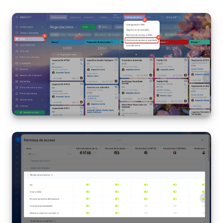
Bitrix24 Market
Sitios web
Tienda Online
CRM + Online store
Tienda CRM
Empleados
Base de conocimientos
Firma electrónica
Firma electrónica para RR. HH.