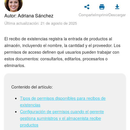
Seguridad
Comparte
Imprimir
Descargar
Autor: Adriana Sánchez
Planes y pagos
Última actualización: 21 de agosto de 2025
Cómo empezar
El recibo de existencias registra la entrada de productos al
Feed
almacén, incluyendo el nombre, la cantidad y el proveedor. Los
permisos de acceso definen qué usuarios pueden trabajar con
estos documentos: consultarlos, editarlos, procesarlos o
Messenger
eliminarlos.
Collabs
Contenido del artículo:
Calendario
Tipos de permisos disponibles para recibos de
Bitrix24 Drive
existencias
Configuración de permisos cuando el gerente
Webmail
gestiona suministros y el almacenista recibe
productos