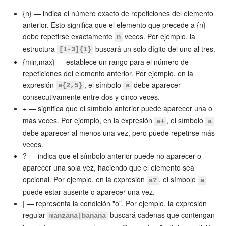
{n} — indica el número exacto de repeticiones del elemento
Automatización
anterior. Esto significa que el elemento que precede a {n}
debe repetirse exactamente
veces. Por ejemplo, la
n
Flujos de trabajo
estructura
buscará un solo dígito del uno al tres.
[1-3]{1}
{min,max} — establece un rango para el número de
Marketing
repeticiones del elemento anterior. Por ejemplo, en la
expresión
, el símbolo
debe aparecer
a{2,5}
a
Gestión del inventario
consecutivamente entre dos y cinco veces.
+ — significa que el símbolo anterior puede aparecer una o
Telefonía
más veces. Por ejemplo, en la expresión
, el símbolo
a+
a
debe aparecer al menos una vez, pero puede repetirse más
Widget del empleado
veces.
? — indica que el símbolo anterior puede no aparecer o
Configuraciones de la cuenta
aparecer una sola vez, haciendo que el elemento sea
opcional. Por ejemplo, en la expresión
, el símbolo
a?
a
Bitrix24 En Premisa
puede estar ausente o aparecer una vez.
| — representa la condición "o". Por ejemplo, la expresión
regular
buscará cadenas que contengan
Bitrix24 Messenger
manzana|banana