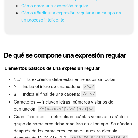
Grupos de trabajo
Cómo crear una expresión regular
Cómo añadir una expresión regular a un campo en
Tareas
un proceso inteligente
Proyectos con IA
CoPilot - IA en Bitrix24
De qué se compone una expresión regular
CRM
Elementos básicos de una expresión regular
Reserva
/…/ — la expresión debe estar entre estos símbolos.
^ — indica el inicio de una cadena:
/^…/
Contact center
$ — indica el final de una cadena:
/^…$/
Caracteres — incluyen letras, números y signos de
Sales center
puntuación:
/^[A—Z0-9][-\s][0-9]$/
Cuantificadores — determinan cuántas veces un carácter o
CRM Analytics
grupo de caracteres debe repetirse en el campo. Se añaden
después de los caracteres, como en nuestro ejemplo
BI Builder
después de [A-Z0-9] y [0-9]: