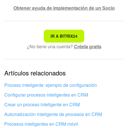
Obtener ayuda de implementación de un Socio
No es lo que estoy buscando
IR A BITRIX24
¿No tiene una cuenta?
Créela gratis
Texto complicado e incomprensible
La información está desactualizada
La explicación es demasiado corta. Necesito más
Artículos relacionados
información
Proceso inteligente: ejemplo de configuración
No me gusta cómo funciona esta herramienta
Configurar procesos inteligentes en CRM
Crear un proceso inteligente en CRM
Automatización inteligente de procesos en CRM
Procesos inteligentes en CRM móvil