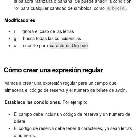
la palabra manzana o banana. Se puede añadir la condición
"o" para cualquier cantidad de símbolos, como
.
Preguntas generales
a|b|c|d
Modificadores
Actualización de los artículos (archivo)
i — ignora el caso de las letras
g — busca todas las coincidencias
u — soporte para
caracteres Unicode
EMPEZAR GRATIS
INICIAR SESIÓN
Cómo crear una expresión regular
Vamos a crear una expresión regular para un campo que
almacena el código de reserva y el número de billete de avión.
Establece las condiciones
. Por ejemplo:
El campo debe incluir un código de reserva y un número de
billete.
El código de reserva debe tener 6 caracteres, ya sean letras
o números.