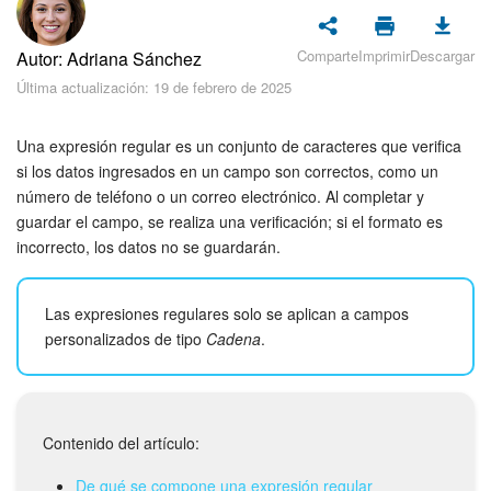
Seguridad
Comparte
Imprimir
Descargar
Autor: Adriana Sánchez
Planes y pagos
Última actualización: 19 de febrero de 2025
Cómo empezar
Una expresión regular es un conjunto de caracteres que verifica
Feed
si los datos ingresados en un campo son correctos, como un
número de teléfono o un correo electrónico. Al completar y
guardar el campo, se realiza una verificación; si el formato es
Messenger
incorrecto, los datos no se guardarán.
Collabs
Las expresiones regulares solo se aplican a campos
Calendario
personalizados de tipo
Cadena
.
Bitrix24 Drive
Webmail
Contenido del artículo:
De qué se compone una expresión regular