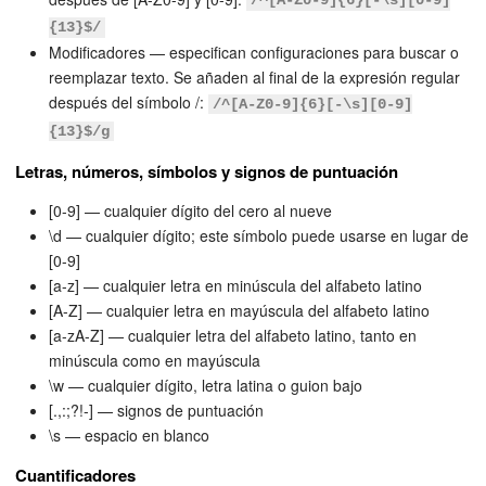
/^[A-Z0-9]{6}[-\s][0-9]
{13}$/
Bitrix24 Market
Modificadores — especifican configuraciones para buscar o
reemplazar texto. Se añaden al final de la expresión regular
Sitios web
después del símbolo /:
/^[A-Z0-9]{6}[-\s][0-9]
{13}$/g
Tienda Online
Letras, números, símbolos y signos de puntuación
CRM + Online store
[0-9] — cualquier dígito del cero al nueve
\d — cualquier dígito; este símbolo puede usarse en lugar de
Tienda CRM
[0-9]
[a-z] — cualquier letra en minúscula del alfabeto latino
[A-Z] — cualquier letra en mayúscula del alfabeto latino
Empleados
[a-zA-Z] — cualquier letra del alfabeto latino, tanto en
minúscula como en mayúscula
Base de conocimientos
\w — cualquier dígito, letra latina o guion bajo
[.,:;?!-] — signos de puntuación
Firma electrónica
\s — espacio en blanco
Firma electrónica para RR. HH.
Cuantificadores