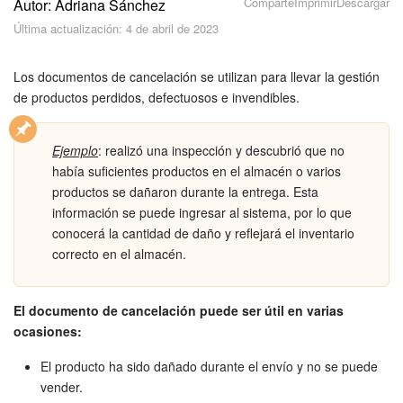
Comparte
Imprimir
Descargar
Autor: Adriana Sánchez
Seguridad
Última actualización: 4 de abril de 2023
Planes y pagos
Los documentos de cancelación se utilizan para llevar la gestión
Cómo empezar
de productos perdidos, defectuosos e invendibles.
Feed
Ejemplo
: realizó una inspección y descubrió que no
había suficientes productos en el almacén o varios
Messenger
productos se dañaron durante la entrega. Esta
información se puede ingresar al sistema, por lo que
Collabs
conocerá la cantidad de daño y reflejará el inventario
correcto en el almacén.
Calendario
El documento de cancelación puede ser útil en varias
Bitrix24 Drive
ocasiones:
Webmail
El producto ha sido dañado durante el envío y no se puede
vender.