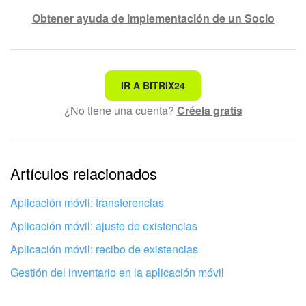
Obtener ayuda de implementación de un Socio
No es lo que estoy buscando
IR A BITRIX24
¿No tiene una cuenta?
Créela gratis
Texto complicado e incomprensible
La información está desactualizada
La explicación es demasiado corta. Necesito más
Artículos relacionados
información
Aplicación móvil: transferencias
No me gusta cómo funciona esta herramienta
Aplicación móvil: ajuste de existencias
Aplicación móvil: recibo de existencias
Gestión del inventario en la aplicación móvil