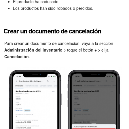
Grupos de trabajo
El producto ha caducado.
Los productos han sido robados o perdidos.
Tareas y proyectos
CoPilot - IA en Bitrix24
Crear un documento de cancelación
CRM
Para crear un documento de cancelación, vaya a la sección
Administración del inventario
> toque el botón
+
> elija
Reserva
Cancelación
.
Contact center
Sales center
CRM Analytics
BI Builder
Bitrix24 Market