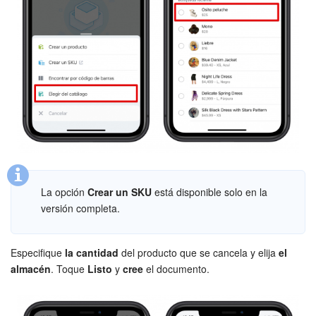
Flujos de trabajo
Marketing
Gestión del inventario
Telefonía
Widget del empleado
La opción
Crear un SKU
está disponible solo en la
Configuraciones de la cuenta
versión completa.
Bitrix24 En Premisa
Especifique
la cantidad
del producto que se cancela y elija
el
Bitrix24 Messenger
almacén
. Toque
Listo
y
cree
el documento.
Preguntas generales