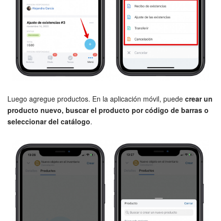
Sitios web
Tienda Online
CRM + Online store
Tienda CRM
Luego agregue productos. En la aplicación móvil, puede
crear un
producto nuevo, buscar el producto por código de barras o
Empleados
seleccionar del catálogo
.
Base de conocimientos
Firma electrónica
Firma electrónica para RR. HH.
Automatización