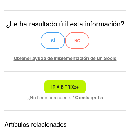
¿Le ha resultado útil esta información?
SÍ
NO
Obtener ayuda de implementación de un Socio
No es lo que estoy buscando
IR A BITRIX24
¿No tiene una cuenta?
Créela gratis
Texto complicado e incomprensible
La información está desactualizada
La explicación es demasiado corta. Necesito más
Artículos relacionados
información