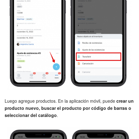
Grupos de trabajo
Tareas y proyectos
CoPilot - IA en Bitrix24
CRM
Reserva
Contact center
Sales center
Luego agregue productos. En la aplicación móvil, puede
crear un
CRM Analytics
producto nuevo, buscar el producto por código de barras o
seleccionar del catálogo
.
BI Builder
Bitrix24 Market