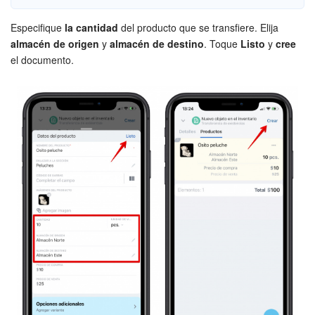
Flujos de trabajo
Especifique
la cantidad
del producto que se transfiere. Elija
almacén de origen
y
almacén de destino
. Toque
Listo
y
cree
Marketing
el documento.
Gestión del inventario
Telefonía
Widget del empleado
Configuraciones de la cuenta
Bitrix24 En Premisa
Bitrix24 Messenger
Preguntas generales