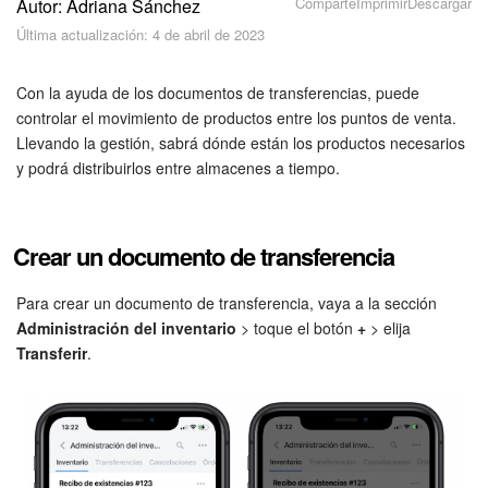
Comparte
Imprimir
Descargar
Autor: Adriana Sánchez
Seguridad
Última actualización: 4 de abril de 2023
Planes y pagos
Con la ayuda de los documentos de transferencias, puede
Cómo empezar
controlar el movimiento de productos entre los puntos de venta.
Llevando la gestión, sabrá dónde están los productos necesarios
y podrá distribuirlos entre almacenes a tiempo.
Feed
Messenger
Crear un documento de transferencia
Collabs
Para crear un documento de transferencia, vaya a la sección
Calendario
Administración del inventario
> toque el botón
+
> elija
Transferir
.
Bitrix24 Drive
Webmail