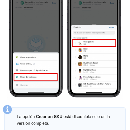
Sitios web
Tienda Online
CRM + Online store
Tienda CRM
Empleados
Base de conocimientos
Firma electrónica
Firma electrónica para RR. HH.
La opción
Crear un SKU
está disponible solo en la
versión completa.
Automatización