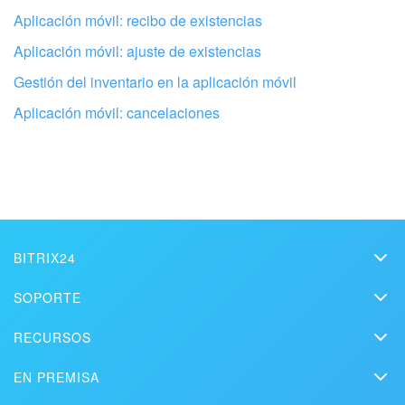
Aplicación móvil: recibo de existencias
No me gusta cómo funciona esta herramienta
Aplicación móvil: ajuste de existencias
Gestión del inventario en la aplicación móvil
Aplicación móvil: cancelaciones
BITRIX24
Bitrix24
SOPORTE
Precios
Helpdesk
Configura tu Bitrix24 con profesionales
RECURSOS
Kit de medios
Webinars
locales
Blog
Contacto
EN PREMISA
Videos instructivos
Artículos
Edición On-premise
En la prensa