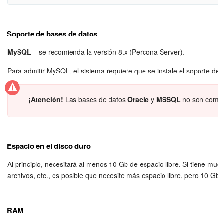
Automatización
Para un funcionamiento correcto debe instalar los siguientes par
Soporte de bases de datos
Flujos de trabajo
Cantidad máxima de memoria PHP requerida por el núcleo del
MySQL
– se recomienda la versión 8.x (Percona Server).
caso, son 256 Mb).
Marketing
Para admitir MySQL, el sistema requiere que se instale el soporte
memory_limit = 256M;
Gestión del inventario
¡Atención!
Las bases de datos
Oracle
y
MSSQL
no son comp
Telefonía
Este parámetro se puede cambiar:
Widget del empleado
editando directamente el archivo
php.ini
;
Espacio en el disco duro
desde dentro de un script usando la función:
ini_set(
Configuraciones de la cuenta
Al principio, necesitará al menos 10 Gb de espacio libre. Si tiene 
"256M");
archivos, etc., es posible que necesite más espacio libre, pero 10 G
Bitrix24 En Premisa
Esta línea se agrega al archivo
/bitrix/php_interface/
momento de la instalación usando el valor proporcionado 
Bitrix24 Messenger
RAM