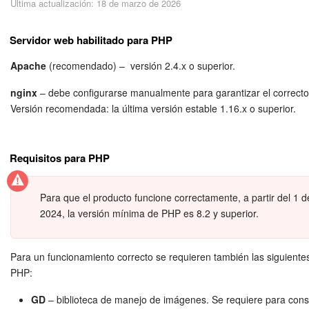
Última actualización: 18 de marzo de 2026
Seguridad
Planes y pagos
Servidor web habilitado para PHP
Apache
(recomendado) – versión 2.4.x o superior.
Cómo empezar
nginx
– debe configurarse manualmente para garantizar el correcto
Feed
Versión recomendada: la última versión estable 1.16.x o superior.
Messenger
Requisitos para PHP
Collabs
Para que el producto funcione correctamente, a partir del 1 
Calendario
2024, la versión mínima de PHP es 8.2 y superior.
Bitrix24 Drive
Para un funcionamiento correcto se requieren también las siguiente
PHP:
Webmail
GD
– biblioteca de manejo de imágenes. Se requiere para constr