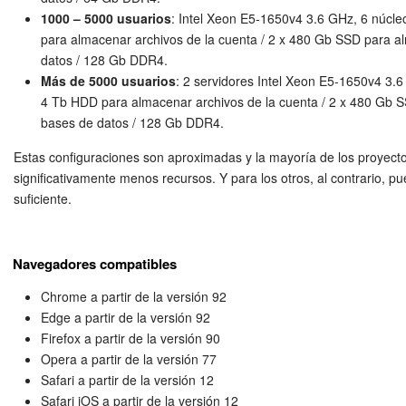
memory_limit 256M
1000 – 5000 usuarios
: Intel Xeon E5-1650v4 3.6 GHz, 6 núcle
para almacenar archivos de la cuenta / 2 x 480 Gb SSD para 
El parámetro que define si los archivos se pueden cargar en e
datos / 128 Gb DDR4.
Más de 5000 usuarios
: 2 servidores Intel Xeon E5-1650v4 3.6
4 Tb HDD para almacenar archivos de la cuenta / 2 x 480 Gb 
file_uploads = On;
bases de datos / 128 Gb DDR4.
Estas configuraciones son aproximadas y la mayoría de los proyect
También se deben configurar los siguientes parámetros:
significativamente menos recursos. Y para los otros, al contrario, 
suficiente.
upload_tmp_dir = <nombre de carpeta>
Navegadores compatibles
Es esencial que exista el directorio especificado, y
usuario actual (bajo el cual se ejecuta el servidor
Chrome a partir de la versión 92
permisos de "escribir" para esta carpeta.
Edge a partir de la versión 92
Firefox a partir de la versión 90
Opera a partir de la versión 77
upload_max_filesize = <límite de tamaño de a
Safari a partir de la versión 12
requerido>
Safari iOS a partir de la versión 12