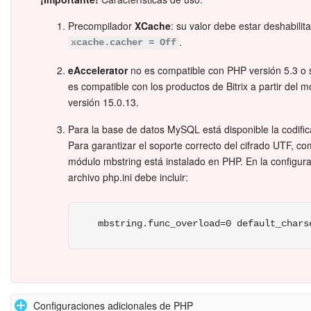
Precompilador
XCache
: su valor debe estar deshabilit
Bitrix24 Market
.
xcache.cacher = Off
Sitios web
eAccelerator
no es compatible con PHP versión 5.3 o s
es compatible con los productos de Bitrix a partir del 
Tienda Online
versión 15.0.13.
Para la base de datos MySQL está disponible la codifi
CRM + Online store
Para garantizar el soporte correcto del cifrado UTF, co
módulo mbstring está instalado en PHP. En la configura
Tienda CRM
archivo php.ini debe incluir:
Empleados
mbstring.func_overload=0 default_chars
Base de conocimientos
Firma electrónica
Firma electrónica para RR. HH.
Configuraciones adicionales de PHP