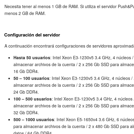
en el archivo
.htaccess
usando la directiva:
php_value
Necesita tener al menos 1 GB de RAM. Si utiliza el servidor Push&Pul
Preguntas generales
256M
menos 2 GB de RAM.
Actualización de los artículos (archivo)
Los parámetros PHP desde
.htaccess
se pueden i
Configuración del servidor
si se cumplen las siguientes condiciones:
EMPEZAR GRATIS
A continuación encontrará configuraciones de servidores aproximad
se utiliza el servidor web Apache u otro compa
un servidor no compatible);
Hasta 50 usuarios
: Intel Xeon E3-1230v5 3.4 GHz, 4 núcleos 
INICIAR SESIÓN
los archivos
.htaccess
son procesados por el
almacenar archivos de la cuenta / 2 x 256 Gb SSD para almace
web, o sea el archivo de configuración del se
16 Gb DDR4.
(
httpd.conf
) contiene la directiva:
AllowOve
50 – 100 usuarios
: Intel Xeon E3-1230v5 3.4 GHz, 4 núcleos 
cualquier otro valor que no sea
;
None
almacenar archivos de la cuenta / 2 x 256 Gb SSD para almace
PHP es instalado como un módulo de Apache
24 Gb DDR4.
ejecuta como CGI, todos los parámetros req
100 – 500 usuarios
: Intel Xeon E3-1230v5 3.4 GHz, 4 núcleos
establecerse al compilar PHP)
almacenar archivos de la cuenta / 2 x 256 Gb SSD para almace
32 Gb DDR4.
500 – 1000 usuarios
: Intel Xeon E5-1650v4 3.6 GHz, 6 núcleo
para almacenar archivos de la cuenta / 2 x 480 Gb SSD para 
en el archivo
httpd.conf
usando la directiva:
php_admi
datos / 64 Gb DDR4.