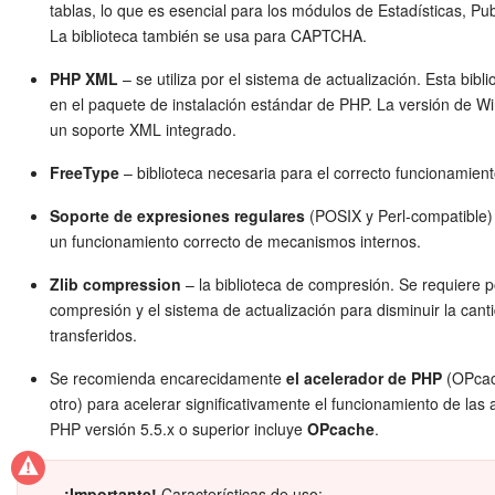
Grupos de trabajo
tablas, lo que es esencial para los módulos de Estadísticas, Pu
La biblioteca también se usa para CAPTCHA.
Tareas
PHP XML
– se utiliza por el sistema de actualización. Esta bibli
en el paquete de instalación estándar de PHP. La versión de 
Proyectos con IA
un soporte XML integrado.
CoPilot - IA en Bitrix24
FreeType
– biblioteca necesaria para el correcto funcionamie
Soporte de expresiones regulares
(POSIX y Perl-compatible) 
CRM
un funcionamiento correcto de mecanismos internos.
Reserva
Zlib compression
– la biblioteca de compresión. Se requiere 
compresión y el sistema de actualización para disminuir la cant
Contact center
transferidos.
Se recomienda encarecidamente
el acelerador de PHP
(OPcac
Sales center
otro) para acelerar significativamente el funcionamiento de las 
PHP versión 5.5.x o superior incluye
OPcache
.
CRM Analytics
BI Builder
¡Importante!
Características de uso: