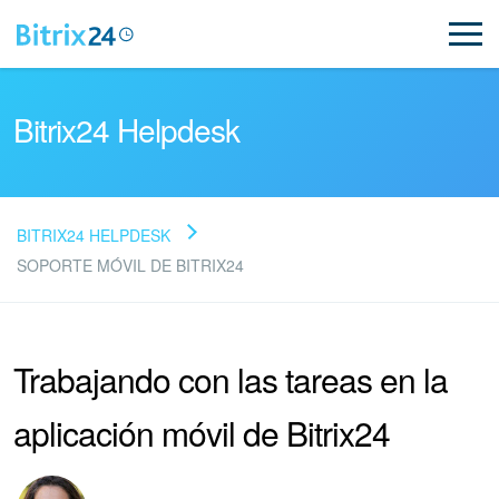
Bitrix24 Helpdesk
BITRIX24 HELPDESK
Preguntas Frecuentes
SOPORTE MÓVIL DE BITRIX24
NUEVO
Trabajando con las tareas en la
Soporte de Bitrix24
aplicación móvil de Bitrix24
Registro e inicio de sesión en Bitrix24