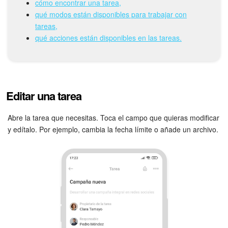
Grupos de trabajo
cómo encontrar una tarea,
qué modos están disponibles para trabajar con
Tareas
tareas,
qué acciones están disponibles en las tareas.
Proyectos con IA
CoPilot - IA en Bitrix24
Editar una tarea
CRM
Abre la tarea que necesitas. Toca el campo que quieras modificar
Reserva
y edítalo. Por ejemplo, cambia la fecha límite o añade un archivo.
Contact center
Sales center
CRM Analytics
BI Builder