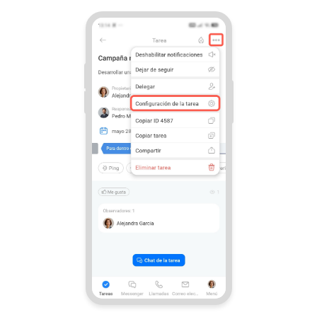
Automatización
Flujos de trabajo
Marketing
Gestión del inventario
Telefonía
Widget del empleado
Configuraciones de la cuenta
Bitrix24 En Premisa
Bitrix24 Messenger