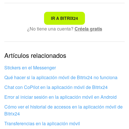
No es lo que estoy buscando
IR A BITRIX24
¿No tiene una cuenta?
Créela gratis
Texto complicado e incomprensible
La información está desactualizada
La explicación es demasiado corta. Necesito más
Artículos relacionados
información
Stickers en el Messenger
No me gusta cómo funciona esta herramienta
Qué hacer si la aplicación móvil de Bitrix24 no funciona
Chat con CoPilot en la aplicación móvil de Bitrix24
Error al iniciar sesión en la aplicación móvil en Android
Cómo ver el historial de accesos en la aplicación móvil de
Bitrix24
Transferencias en la aplicación móvil