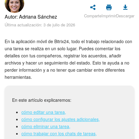
Seguridad
Comparte
Imprimir
Descargar
Autor: Adriana Sánchez
Planes y pagos
Última actualización: 3 de julio de 2026
Cómo empezar
En la aplicación móvil de Bitrix24, todo el trabajo relacionado con
Feed
una tarea se realiza en un solo lugar. Puedes comentar los
detalles con tus compañeros, registrar los acuerdos, añadir
archivos y hacer un seguimiento del estado. Esto te ayuda a no
Messenger
perder información y a no tener que cambiar entre diferentes
herramientas.
Collabs
Calendario
En este artículo explicaremos:
Bitrix24 Drive
cómo editar una tarea,
cómo configurar los ajustes adicionales,
Webmail
cómo eliminar una tarea,
cómo trabajar con los chats de tareas,