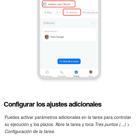
Bitrix24 Market
Sitios web
Tienda Online
CRM + Online store
Tienda CRM
Empleados
Сonfigurar los ajustes adicionales
Base de conocimientos
Puedes activar parámetros adicionales en la tarea para controlar
Firma electrónica
su ejecución y los plazos. Abre la tarea y toca
Tres puntos (...) >
Configuración de la tarea
.
Firma electrónica para RR. HH.