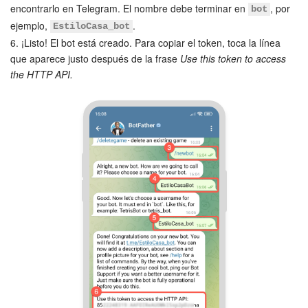
encontrarlo en Telegram. El nombre debe terminar en
, por
bot
Preguntas generales
ejemplo,
.
EstiloCasa_bot
6. ¡Listo! El bot está creado. Para copiar el token, toca la línea
Actualización de los artículos (archivo)
que aparece justo después de la frase
Use this token to access
the HTTP API.
EMPEZAR GRATIS
INICIAR SESIÓN