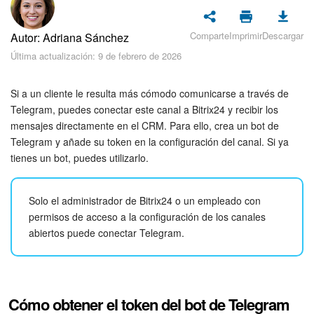
Seguridad
Comparte
Imprimir
Descargar
Autor: Adriana Sánchez
Planes y pagos
Última actualización: 9 de febrero de 2026
Cómo empezar
Si a un cliente le resulta más cómodo comunicarse a través de
Feed
Telegram, puedes conectar este canal a Bitrix24 y recibir los
mensajes directamente en el CRM. Para ello, crea un bot de
Telegram y añade su token en la configuración del canal. Si ya
Messenger
tienes un bot, puedes utilizarlo.
Collabs
Solo el administrador de Bitrix24 o un empleado con
Calendario
permisos de acceso a la configuración de los canales
abiertos puede conectar Telegram.
Bitrix24 Drive
Webmail
Cómo obtener el token del bot de Telegram