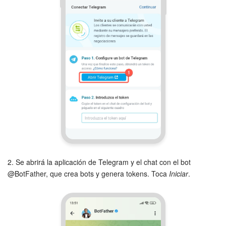
Bitrix24 Market
Sitios web
Tienda Online
CRM + Online store
Tienda CRM
Empleados
2. Se abrirá la aplicación de Telegram y el chat con el bot
Base de conocimientos
@BotFather, que crea bots y genera tokens. Toca
Iniciar
.
Firma electrónica
Firma electrónica para RR. HH.