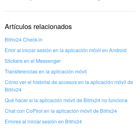
La información está desactualizada
La explicación es demasiado corta. Necesito más
Artículos relacionados
información
Bitrix24 Check-in
No me gusta cómo funciona esta herramienta
Error al iniciar sesión en la aplicación móvil en Android
Stickers en el Messenger
Transferencias en la aplicación móvil
Cómo ver el historial de accesos en la aplicación móvil de
Bitrix24
Qué hacer si la aplicación móvil de Bitrix24 no funciona
Chat con CoPilot en la aplicación móvil de Bitrix24
Errores al iniciar sesión en Bitrix24