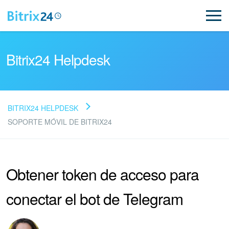
Bitrix24 Helpdesk
BITRIX24 HELPDESK
Preguntas Frecuentes
SOPORTE MÓVIL DE BITRIX24
NUEVO
Obtener token de acceso para
Soporte de Bitrix24
conectar el bot de Telegram
Registro e inicio de sesión en Bitrix24